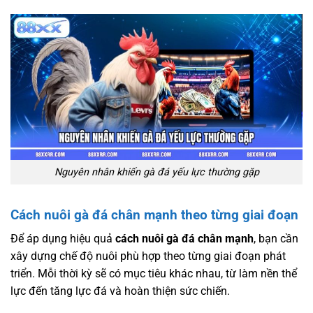
Nguyên nhân khiến gà đá yếu lực thường gặp
Cách nuôi gà đá chân mạnh theo từng giai đoạn
Để áp dụng hiệu quả
cách nuôi gà đá chân mạnh
, bạn cần
xây dựng chế độ nuôi phù hợp theo từng giai đoạn phát
triển. Mỗi thời kỳ sẽ có mục tiêu khác nhau, từ làm nền thể
lực đến tăng lực đá và hoàn thiện sức chiến.