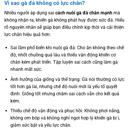
Vì sao gà đá không có lực chân?
Nhiều người áp dụng sai
cách nuôi gà đá chân mạnh
mà
không nhận ra, khiến gà không phát huy được sức đá. Hiểu
rõ nguyên nhân sẽ giúp bạn điều chỉnh kịp thời và cải thiện
lực chân hiệu quả hơn:
Sai lầm phổ biến khi nuôi gà đá: Cho ăn không theo chế
độ, nhốt chuồng quá lâu và thiếu vận động khiến cơ
chân kém phát triển. Tập luyện sai cách cũng làm gà
nhanh mất sức.
Ảnh hưởng của giống và thể trạng: Gà nòi thường có lực
tốt hơn gà lai, nhưng chế độ nuôi mới là yếu tố quyết
định. Giống tốt nhưng chăm sai cách vẫn cho kết quả
kém.
Thiếu chế độ vận động và phục hồi: Không phơi nắng,
không om bóp và không nghỉ ngơi hợp lý khiến gà bị ì,
giảm sức bật và yếu lực chân.