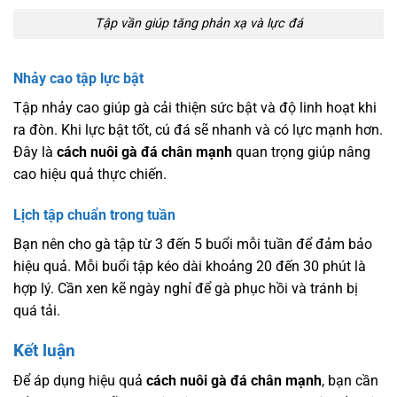
Tập vần giúp tăng phản xạ và lực đá
Nhảy cao tập lực bật
Tập nhảy cao giúp gà cải thiện sức bật và độ linh hoạt khi
ra đòn. Khi lực bật tốt, cú đá sẽ nhanh và có lực mạnh hơn.
Đây là
cách nuôi gà đá chân mạnh
quan trọng giúp nâng
cao hiệu quả thực chiến.
Lịch tập chuẩn trong tuần
Bạn nên cho gà tập từ 3 đến 5 buổi mỗi tuần để đảm bảo
hiệu quả. Mỗi buổi tập kéo dài khoảng 20 đến 30 phút là
hợp lý. Cần xen kẽ ngày nghỉ để gà phục hồi và tránh bị
quá tải.
Kết luận
Để áp dụng hiệu quả
cách nuôi gà đá chân mạnh
, bạn cần