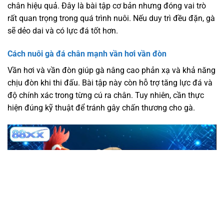
chân hiệu quả. Đây là bài tập cơ bản nhưng đóng vai trò
rất quan trọng trong quá trình nuôi. Nếu duy trì đều đặn, gà
sẽ dẻo dai và có lực đá tốt hơn.
Cách nuôi gà đá chân mạnh vần hơi vần đòn
Vần hơi và vần đòn giúp gà nâng cao phản xạ và khả năng
chịu đòn khi thi đấu. Bài tập này còn hỗ trợ tăng lực đá và
độ chính xác trong từng cú ra chân. Tuy nhiên, cần thực
hiện đúng kỹ thuật để tránh gây chấn thương cho gà.