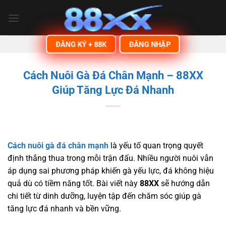
Bỏ
qua
nội
dung
ĐĂNG KÝ + 88K
ĐĂNG NHẬP
Cách Nuôi Gà Đá Chân Mạnh – 88XX
Giúp Tăng Lực Đá Nhanh
Cách nuôi gà đá chân mạnh
là yếu tố quan trọng quyết
định thắng thua trong mỗi trận đấu. Nhiều người nuôi vẫn
áp dụng sai phương pháp khiến gà yếu lực, đá không hiệu
quả dù có tiềm năng tốt. Bài viết này
88XX
sẽ hướng dẫn
chi tiết từ dinh dưỡng, luyện tập đến chăm sóc giúp gà
tăng lực đá nhanh và bền vững.