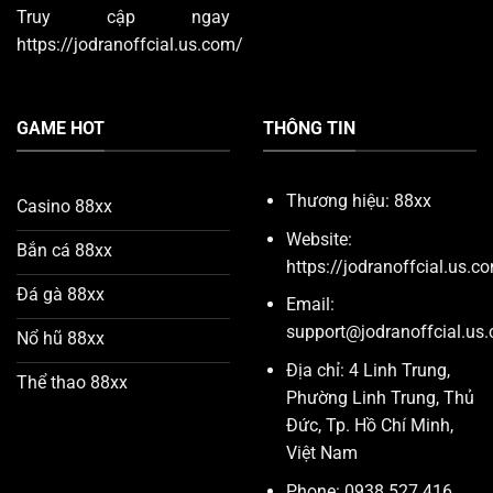
Truy cập ngay
https://jodranoffcial.us.com/
GAME HOT
THÔNG TIN
Thương hiệu: 88xx
Casino 88xx
Website:
Bắn cá 88xx
https://jodranoffcial.us.c
Đá gà 88xx
Email:
support@jodranoffcial.us
Nổ hũ 88xx
Địa chỉ: 4 Linh Trung,
Thể thao 88xx
Phường Linh Trung, Thủ
Đức, Tp. Hồ Chí Minh,
Việt Nam
Phone: 0938 527 416