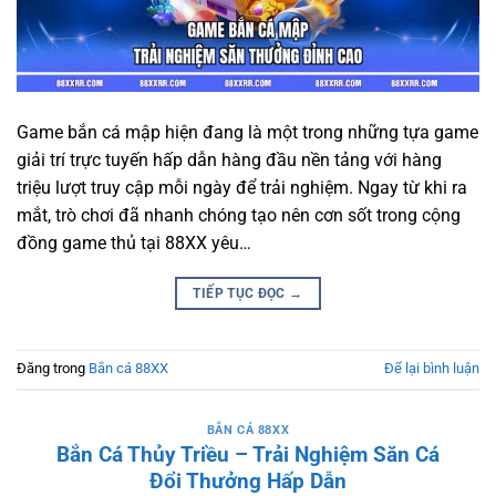
Game bắn cá mập hiện đang là một trong những tựa game
giải trí trực tuyến hấp dẫn hàng đầu nền tảng với hàng
triệu lượt truy cập mỗi ngày để trải nghiệm. Ngay từ khi ra
mắt, trò chơi đã nhanh chóng tạo nên cơn sốt trong cộng
đồng game thủ tại 88XX yêu…
TIẾP TỤC ĐỌC
→
Đăng trong
Bắn cá 88XX
Để lại bình luận
BẮN CÁ 88XX
Bắn Cá Thủy Triều – Trải Nghiệm Săn Cá
Đổi Thưởng Hấp Dẫn