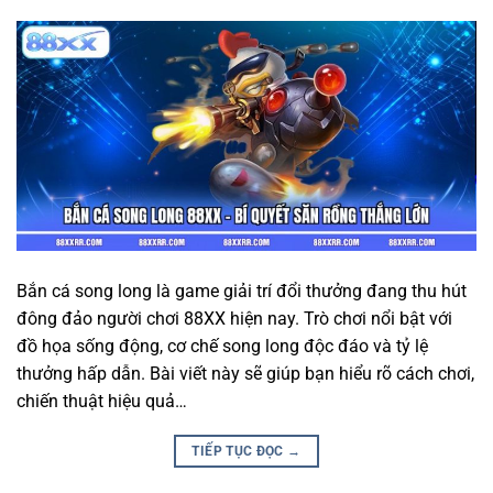
Bắn cá song long là game giải trí đổi thưởng đang thu hút
đông đảo người chơi 88XX hiện nay. Trò chơi nổi bật với
đồ họa sống động, cơ chế song long độc đáo và tỷ lệ
thưởng hấp dẫn. Bài viết này sẽ giúp bạn hiểu rõ cách chơi,
chiến thuật hiệu quả…
TIẾP TỤC ĐỌC
→