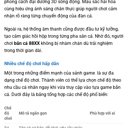
phong cách đại dương 3D sống động. Màu sắc hài hòa
cùng hiệu ứng ánh sáng chân thực giúp người chơi cảm
nhận rõ ràng từng chuyển động của đàn cá.
Ngoài ra, hệ thống âm thanh cũng được đầu tư kỹ lưỡng,
tạo cảm giác hồi hộp trong từng pha săn cá. Nhờ đó, người
chơi
bắn cá 88XX
không bị nhàm chán dù trải nghiệm
trong thời gian dài.
Nhiều chế độ chơi hấp dẫn
Một trong những điểm mạnh của sảnh game là sự đa
dạng chế độ chơi. Thành viên có thể lựa chọn chế độ theo
nhu cầu cá nhân ngay khi vừa truy cập vào tựa game bắn
cá. Dưới đây là bảng tổng hợp các chế độ phổ biến:
Chế
độ
Mô tả ngắn gọn
Phù hợp với ai
chơi
Sơ
Săn cá cơ bản, dễ chơi, yêu cầu mức