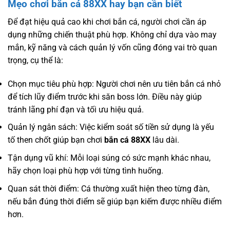
Mẹo chơi bắn cá 88XX hay bạn cần biết
Để đạt hiệu quả cao khi chơi bắn cá, người chơi cần áp
dụng những chiến thuật phù hợp. Không chỉ dựa vào may
mắn, kỹ năng và cách quản lý vốn cũng đóng vai trò quan
trọng, cụ thể là:
Chọn mục tiêu phù hợp: Người chơi nên ưu tiên bắn cá nhỏ
để tích lũy điểm trước khi săn boss lớn. Điều này giúp
tránh lãng phí đạn và tối ưu hiệu quả.
Quản lý ngân sách: Việc kiểm soát số tiền sử dụng là yếu
tố then chốt giúp bạn chơi
bắn cá 88XX
lâu dài.
Tận dụng vũ khí: Mỗi loại súng có sức mạnh khác nhau,
hãy chọn loại phù hợp với từng tình huống.
Quan sát thời điểm: Cá thường xuất hiện theo từng đàn,
nếu bắn đúng thời điểm sẽ giúp bạn kiếm được nhiều điểm
hơn.