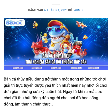
ĐĂNG VÀO
6 THÁNG 4, 2026
BỞI
ADMIN
Bắn cá thủy triều đang trở thành một trong những trò chơi
giải trí trực tuyến được yêu thích nhất hiện nay nhờ lối chơi
đơn giản nhưng cực kỳ cuốn hút. Ngay từ khi ra mắt, trò
chơi đã thu hút đông đảo người chơi bởi đồ họa sống
động, âm thanh chân thực…