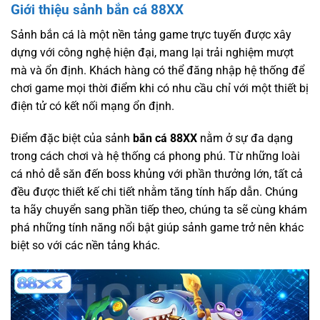
Giới thiệu sảnh bắn cá 88XX
Sảnh bắn cá là một nền tảng game trực tuyến được xây
dựng với công nghệ hiện đại, mang lại trải nghiệm mượt
mà và ổn định. Khách hàng có thể đăng nhập hệ thống để
chơi game mọi thời điểm khi có nhu cầu chỉ với một thiết bị
điện tử có kết nối mạng ổn định.
Điểm đặc biệt của sảnh
bắn cá 88XX
nằm ở sự đa dạng
trong cách chơi và hệ thống cá phong phú. Từ những loài
cá nhỏ dễ săn đến boss khủng với phần thưởng lớn, tất cả
đều được thiết kế chi tiết nhằm tăng tính hấp dẫn. Chúng
ta hãy chuyển sang phần tiếp theo, chúng ta sẽ cùng khám
phá những tính năng nổi bật giúp sảnh game trở nên khác
biệt so với các nền tảng khác.