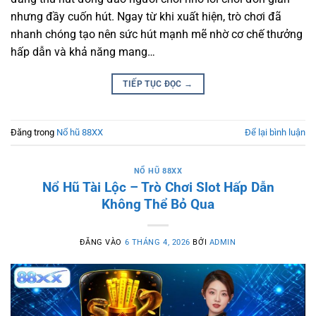
nhưng đầy cuốn hút. Ngay từ khi xuất hiện, trò chơi đã
nhanh chóng tạo nên sức hút mạnh mẽ nhờ cơ chế thưởng
hấp dẫn và khả năng mang…
TIẾP TỤC ĐỌC
→
Đăng trong
Nổ hũ 88XX
Để lại bình luận
NỔ HŨ 88XX
Nổ Hũ Tài Lộc – Trò Chơi Slot Hấp Dẫn
Không Thể Bỏ Qua
ĐĂNG VÀO
6 THÁNG 4, 2026
BỞI
ADMIN