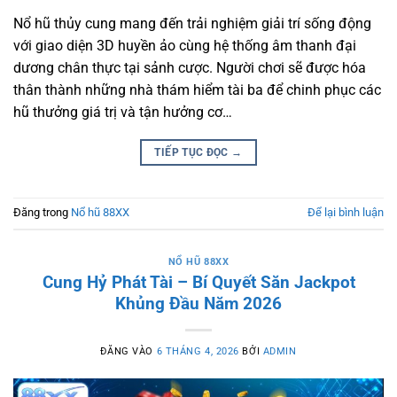
Nổ hũ thủy cung mang đến trải nghiệm giải trí sống động
với giao diện 3D huyền ảo cùng hệ thống âm thanh đại
dương chân thực tại sảnh cược. Người chơi sẽ được hóa
thân thành những nhà thám hiểm tài ba để chinh phục các
hũ thưởng giá trị và tận hưởng cơ…
TIẾP TỤC ĐỌC
→
Đăng trong
Nổ hũ 88XX
Để lại bình luận
NỔ HŨ 88XX
Cung Hỷ Phát Tài – Bí Quyết Săn Jackpot
Khủng Đầu Năm 2026
ĐĂNG VÀO
6 THÁNG 4, 2026
BỞI
ADMIN