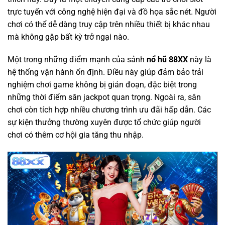
trực tuyến với công nghệ hiện đại và đồ họa sắc nét. Người
chơi có thể dễ dàng truy cập trên nhiều thiết bị khác nhau
mà không gặp bất kỳ trở ngại nào.
Một trong những điểm mạnh của sảnh
nổ hũ 88XX
này là
hệ thống vận hành ổn định. Điều này giúp đảm bảo trải
nghiệm chơi game không bị gián đoạn, đặc biệt trong
những thời điểm săn jackpot quan trọng. Ngoài ra, sân
chơi còn tích hợp nhiều chương trình ưu đãi hấp dẫn. Các
sự kiện thưởng thường xuyên được tổ chức giúp người
chơi có thêm cơ hội gia tăng thu nhập.