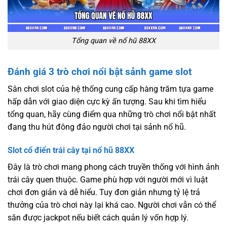
Tổng quan về nổ hũ 88XX
Đánh giá 3 trò chơi nổi bật sảnh game slot
Sân chơi slot của hệ thống cung cấp hàng trăm tựa game
hấp dẫn với giao diện cực kỳ ấn tượng. Sau khi tìm hiểu
tổng quan, hãy cùng điểm qua những trò chơi nổi bật nhất
đang thu hút đông đảo người chơi tại sảnh nổ hũ.
Slot cổ điển trái cây tại nổ hũ 88XX
Đây là trò chơi mang phong cách truyền thống với hình ảnh
trái cây quen thuộc. Game phù hợp với người mới vì luật
chơi đơn giản và dễ hiểu. Tuy đơn giản nhưng tỷ lệ trả
thưởng của trò chơi này lại khá cao. Người chơi vẫn có thể
săn được jackpot nếu biết cách quản lý vốn hợp lý.