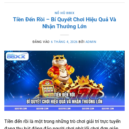
NỔ HŨ 88XX
Tiền Đến Rồi – Bí Quyết Chơi Hiệu Quả Và
Nhận Thưởng Lớn
ĐĂNG VÀO
6 THÁNG 4, 2026
BỞI
ADMIN
Tiền đến rồi là một trong những trò chơi giải trí trực tuyến
đang thu hút đông đảo người chơi nhờ lối chơi đơn giản