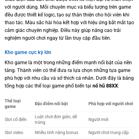
với người dùng. Mỗi chuyên mục và biểu tượng trên game
đều được thiết kế logic, tạo sự thân thiện cho hội viên khi
thao tác. Màu sắc hài hòa kết hợp với hiệu ứng bắt mắt tạo
cảm giác chuyên nghiệp. Điều này giúp nâng cao trải
nghiệm người chơi ngay từ lần truy cập đầu tiên.
Kho game cực kỳ lớn
Kho game là một trong những điểm mạnh nổi bật của nền
tảng. Thành viên có thể đưa ra lựa chọn những tựa game
phù hợp với nhu cầu và sở thích cá nhân. Dưới đây là bảng
tổng hợp các thể loại game phổ biến tại
nổ hũ 88XX
:
Thể loại
Đặc điểm nổi bật
Phù hợp với người chơi
game
Luật chơi đơn giản, dễ
Slot cổ điển
Người mới
trúng
Slot video
Nhiều tính năng bonus
Người chơi trung cấp