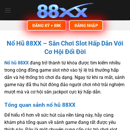
Bỏ
qua
nội
dung
ĐĂNG KÝ + 88K
ĐĂNG NHẬP
Nổ Hũ 88XX – Sân Chơi Slot Hấp Dẫn Với
Cơ Hội Đổi Đời
Nổ hũ 88XX
đang trở thành từ khóa được tìm kiếm nhiều
trong cộng đồng game slot nhờ vào tỷ lệ trả thưởng hấp
dẫn và hệ thống trò chơi đa dạng. Ngay từ khi ra mắt, sảnh
game này đã thu hút đông đảo người chơi nhờ trải nghiệm
mượt mà và cơ hội săn jackpot cực kỳ hấp dẫn.
Tổng quan sảnh nổ hũ 88XX
Để hiểu rõ hơn về sức hút của nền tảng này, hãy cùng
khám phá tổng quan về sảnh game đang rất được yêu
thích này. Đây là một chuyên cung cấp các trò chơi slot