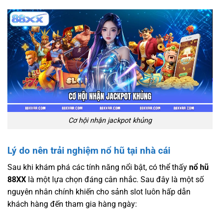
Cơ hội nhận jackpot khủng
Lý do nên trải nghiệm nổ hũ tại nhà cái
Sau khi khám phá các tính năng nổi bật, có thể thấy
nổ hũ
88XX
là một lựa chọn đáng cân nhắc. Sau đây là một số
nguyên nhân chính khiến cho sảnh slot luôn hấp dẫn
khách hàng đến tham gia hàng ngày: