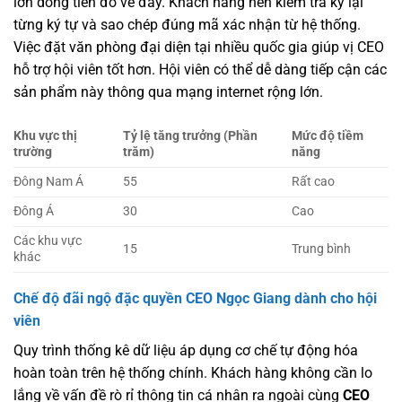
lớn dòng tiền đổ về đây. Khách hàng nên kiểm tra kỹ lại
từng ký tự và sao chép đúng mã xác nhận từ hệ thống.
Việc đặt văn phòng đại diện tại nhiều quốc gia giúp vị CEO
hỗ trợ hội viên tốt hơn. Hội viên có thể dễ dàng tiếp cận các
sản phẩm này thông qua mạng internet rộng lớn.
Khu vực thị
Tỷ lệ tăng trưởng (Phần
Mức độ tiềm
trường
trăm)
năng
Đông Nam Á
55
Rất cao
Đông Á
30
Cao
Các khu vực
15
Trung bình
khác
Chế độ đãi ngộ đặc quyền CEO Ngọc Giang dành cho hội
viên
Quy trình thống kê dữ liệu áp dụng cơ chế tự động hóa
hoàn toàn trên hệ thống chính. Khách hàng không cần lo
lắng về vấn đề rò rỉ thông tin cá nhân ra ngoài cùng
CEO